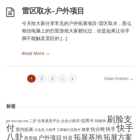
雷区取水–户外项目
今天给大家分享常见的户外拓展项目-雷区取水，那么
相信电脑上的扫雷游戏大家都玩过，但是如果让你手
脚不能触及雷区的 […]
Read More
→
Older Entries →
1
2
3
›
»
标签
刷脸支
信用卡
pr
二驴
任务悬赏平台
企业小程序
刘德华
wordpress
付
快手
快手
快分网
室内拓展
微擎
小沈龙
小程序
工商银行信用卡
八卦
拓展基地
拓展方案
户外项目
抖音
悬赏猫