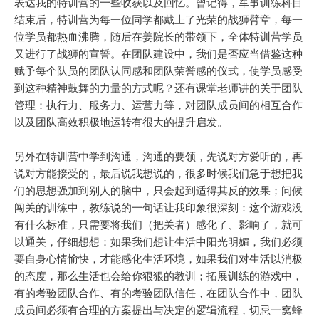
表达我的特训营的一些收获以及回忆。曾记得，军事训练科目
结束后，特训营为每一位同学都戴上了光荣的战狮臂章，每一
位学员都热血沸腾，随后在姜院长的带领下，全体特训营学员
又进行了战狮的宣誓。在团队建设中，我们是否应当借鉴这种
赋予每个队员的团队认同感和团队荣誉感的仪式，使学员感受
到这种精神鼓舞的力量的方式呢？还有课堂老师讲的关于团队
管理：执行力、服务力、运营力等，对团队成员间的相互合作
以及团队高效积极地运转有很大的提升启发。
另外在特训营中学到沟通，沟通的要领，先说对方爱听的，再
说对方能接受的，最后说我想说的，很多时候我们急于想把我
们的思想强加到别人的脑中，只会起到适得其反的效果；问候
闯关的训练中，教练说的一句话让我印象很深刻：这个游戏没
有什么标准，只需要将我们（把关者）感化了、影响了，就可
以通关，仔细想想：如果我们想让生活中阳光明媚，我们必须
要自身心情愉快，才能感化生活环境，如果我们对生活以消极
的态度，那么生活也会给你狠狠的教训；拓展训练的游戏中，
有的考验团队合作、有的考验团队信任，在团队合作中，团队
成员间必须有合理的方案提出与决定的逻辑流程，切忌一窝蜂