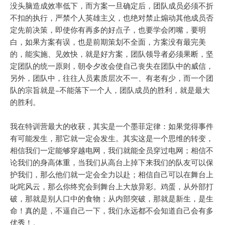
没头脑造成效率低下，而方案一旦确定后，团队成员必须不折
不扣的执行，严禁个人英雄主义，也绝对禁止煽动其他成员否
定先前决策，即使你有再多的好点子，也要学会闭嘴，要明
白，如果方案有误，也是前期策划不全面，方案没有最完美
的，能实施、见效快，就是好方案，团队领导者必须果断，坚
定团队的统一原则，朝令夕改会使自己丧失在团队中的威信，
另外，团队中，往往人员素质层次不一、有老有少，而一个团
队的宗旨就是–不能落下一个人，团队成员的胜利，就是最大
的胜利。
我在特训营最大的收获，其实是一个墨菲定律：如果觉得事件
有可能发生，那它就一定会发生。其实这是一个思维的转变，
相信我们一定能够穿越电网，我们就能全员穿过电网；相信不
论我们的身高体重，当我们从高台上掉下来我们的队友可以保
护我们，那么他们就一定会全力以赴；相信自己可以在舞台上
叱咤风云，那么你终究会到舞台上大放异彩。鸡蛋，从外部打
破，那就是别人口中的食物；从内部突破，那就是新生，是生
命！真的是，不逼自己一下，我们永远都不会知道自己会有多
优秀！。