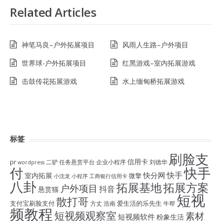
Related Articles
神笔马良–户外拓展项目
风雨人生路–户外项目
世界球-户外拓展项目
红黑游戏–室内拓展游戏
击鼓传花拓展游戏
水上缅甸桥拓展游戏
标签
刷脸支
信用卡
pr
二驴
任务悬赏平台
企业小程序
刘德华
wordpress
付
快手
快手
快分网
室内拓展
微擎
小沈龙
小程序
工商银行信用卡
八卦
拓展基地
拓展方案
户外项目
抖音
悬赏猫
短视
散打哥
支付宝刷脸支付
爱生活的乐先生
方丈
浩南
牛帮
频教程
短视频观察室
素材
短视频软件
粉象生活