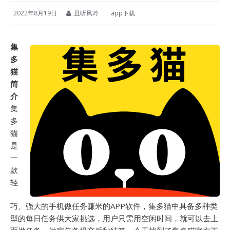
2022年8月19日
且听风吟
app下载
集
多
猫
简
介
集
多
猫
是
一
款
轻
巧、强大的手机做任务赚米的APP软件，集多猫中具备多种类
型的每日任务供大家挑选，用户只需用空闲时间，就可以去上