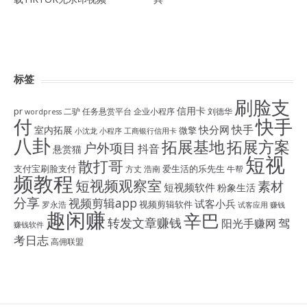
标签
刷脸支
信用卡
pr
二驴
任务悬赏平台
企业小程序
刘德华
wordpress
付
快手
快手
快分网
室内拓展
微擎
小沈龙
小程序
工商银行信用卡
八卦
拓展基地
拓展方案
户外项目
抖音
悬赏猫
短视
散打哥
支付宝刷脸支付
爱生活的乐先生
方丈
浩南
牛帮
频教程
短视频观察室
素材
短视频软件
粉象生活
分享
视频剪辑app
试客小兵
视频剪辑软件
罗永浩
试客应用
赚钱
趣闲赚
辛巴
转发文章赚钱
驾
阳光手赚网
赚钱软件
考日志
高佣联盟