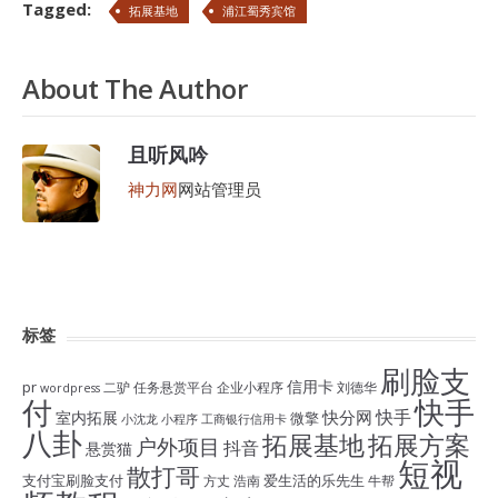
Tagged:
拓展基地
浦江蜀秀宾馆
About The Author
且听风吟
神力网
网站管理员
标签
刷脸支
信用卡
pr
二驴
任务悬赏平台
企业小程序
刘德华
wordpress
付
快手
快手
快分网
室内拓展
微擎
小沈龙
小程序
工商银行信用卡
八卦
拓展基地
拓展方案
户外项目
抖音
悬赏猫
短视
散打哥
支付宝刷脸支付
爱生活的乐先生
方丈
浩南
牛帮