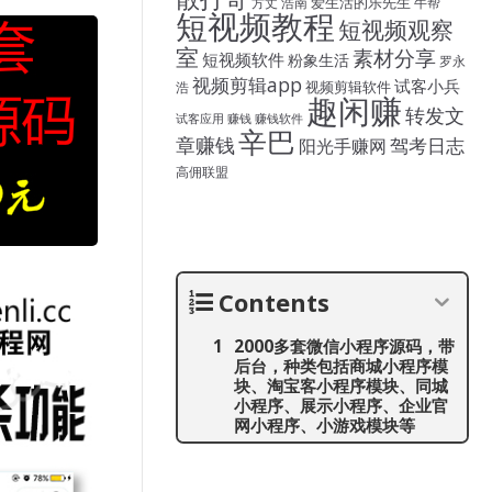
爱生活的乐先生
方丈
浩南
牛帮
短视频教程
短视频观察
室
素材分享
短视频软件
粉象生活
罗永
视频剪辑app
试客小兵
视频剪辑软件
浩
趣闲赚
转发文
试客应用
赚钱
赚钱软件
辛巴
章赚钱
驾考日志
阳光手赚网
高佣联盟
Contents
2000多套微信小程序源码，带
后台，种类包括商城小程序模
块、淘宝客小程序模块、同城
小程序、展示小程序、企业官
网小程序、小游戏模块等