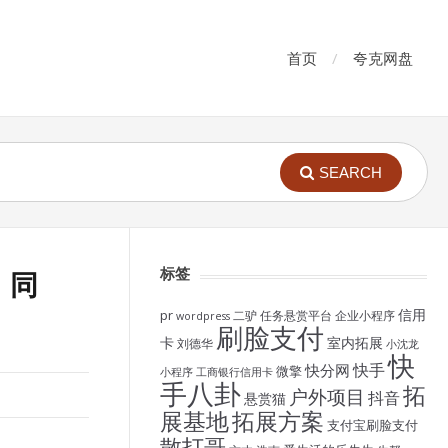
首页
夸克网盘
SEARCH
标签
、同
信用
pr
二驴
任务悬赏平台
企业小程序
wordpress
刷脸支付
卡
室内拓展
刘德华
小沈龙
快
快手
快分网
微擎
小程序
工商银行信用卡
手八卦
拓
户外项目
抖音
悬赏猫
展基地
拓展方案
支付宝刷脸支付
散打哥