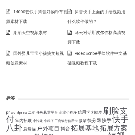
14000套快手抖音好物种草视
抖音快手上面的手绘视频用
频素材下载
什么软件做的？
湖泊天空视频素材
马云对话斯皮尔伯格高清视
频下载
国外婴儿宝宝小孩搞笑短视
VideoScribe手绘软件中文基
频创意素材
础视频教程下载
标签
刷脸支
信用卡
pr
二驴
任务悬赏平台
企业小程序
刘德华
wordpress
付
快手
快手
快分网
室内拓展
微擎
小沈龙
小程序
工商银行信用卡
八卦
拓展基地
拓展方案
户外项目
抖音
悬赏猫