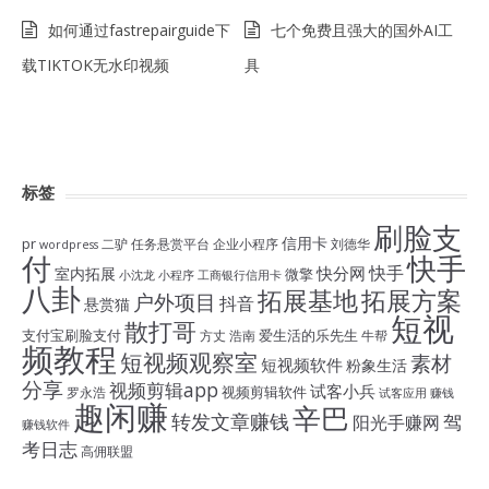
如何通过fastrepairguide下
七个免费且强大的国外AI工
载TIKTOK无水印视频
具
标签
刷脸支
信用卡
pr
二驴
任务悬赏平台
企业小程序
刘德华
wordpress
付
快手
快手
快分网
室内拓展
微擎
小沈龙
小程序
工商银行信用卡
八卦
拓展基地
拓展方案
户外项目
抖音
悬赏猫
短视
散打哥
支付宝刷脸支付
爱生活的乐先生
方丈
浩南
牛帮
频教程
短视频观察室
素材
短视频软件
粉象生活
分享
视频剪辑app
试客小兵
视频剪辑软件
罗永浩
试客应用
赚钱
趣闲赚
辛巴
转发文章赚钱
驾
阳光手赚网
赚钱软件
考日志
高佣联盟