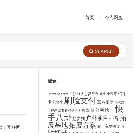
首页
夸克网盘
SEARCH
标签
信用
pr
二驴
任务悬赏平台
企业小程序
wordpress
刷脸支付
卡
室内拓展
刘德华
小沈龙
快
快手
快分网
微擎
小程序
工商银行信用卡
手八卦
拓
户外项目
抖音
悬赏猫
展基地
拓展方案
支付宝刷脸支付
给了互联网，
散打哥