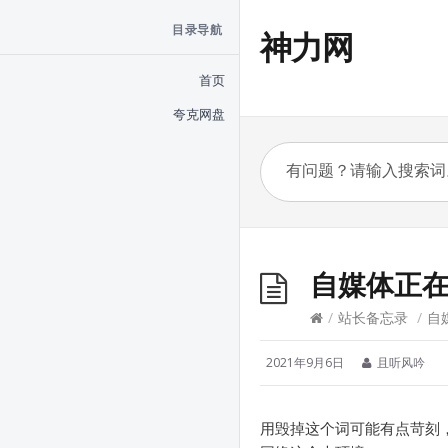
目录导航
神力网
首页
夸克网盘
自媒体正
/
站长备忘录
/
自
2021年9月6日
且听风吟
用毁掉这个词可能有点苛刻