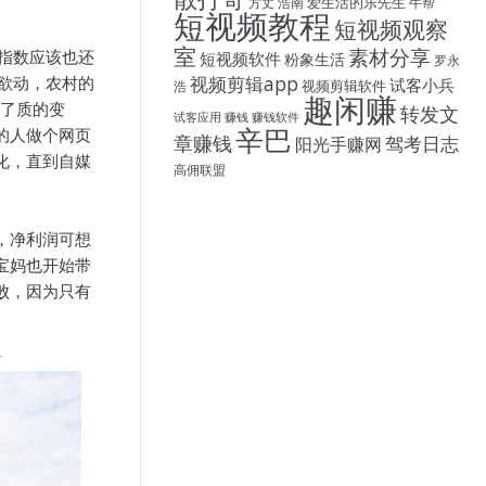
爱生活的乐先生
方丈
浩南
牛帮
短视频教程
短视频观察
室
素材分享
指数应该也还
短视频软件
粉象生活
罗永
视频剪辑app
欲动，农村的
试客小兵
视频剪辑软件
浩
趣闲赚
生了质的变
转发文
试客应用
赚钱
赚钱软件
辛巴
的人做个网页
章赚钱
驾考日志
阳光手赚网
化，直到自媒
高佣联盟
，净利润可想
宝妈也开始带
败，因为只有