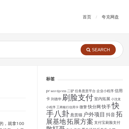
首页
夸克网盘
SEARCH
标签
信用
pr
二驴
任务悬赏平台
企业小程序
wordpress
刷脸支付
卡
室内拓展
刘德华
小沈龙
快
快手
快分网
微擎
小程序
工商银行信用卡
手八卦
拓
户外项目
抖音
悬赏猫
展基地
拓展方案
支付宝刷脸支付
的，就拿100
散打哥