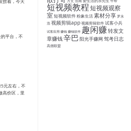
爱生活的乐先生
没捞着，今天
方丈
浩南
牛帮
短视频教程
短视频观察
室
素材分享
短视频软件
粉象生活
罗永
视频剪辑app
试客小兵
视频剪辑软件
浩
趣闲赚
转发文
试客应用
赚钱
赚钱软件
辛巴
去的平台，不
章赚钱
驾考日志
阳光手赚网
高佣联盟
5元左右，不
做高价区，里