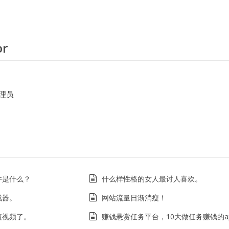
or
理员
件是什么？
什么样性格的女人最讨人喜欢。
成器。
网站流量日渐消瘦！
短视频了。
赚钱悬赏任务平台，10大做任务赚钱的a