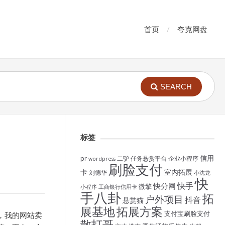
首页
夸克网盘
SEARCH
标签
信用
pr
二驴
任务悬赏平台
企业小程序
wordpress
刷脸支付
卡
室内拓展
刘德华
小沈龙
快
快手
快分网
微擎
小程序
工商银行信用卡
手八卦
拓
户外项目
抖音
悬赏猫
展基地
拓展方案
支付宝刷脸支付
，我的网站卖
散打哥