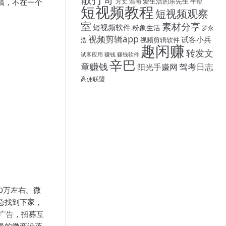
爱生活的乐先生
搞，不在一个
方丈
浩南
牛帮
短视频教程
短视频观察
室
素材分享
短视频软件
粉象生活
罗永
视频剪辑app
试客小兵
视频剪辑软件
浩
趣闲赚
转发文
试客应用
赚钱
赚钱软件
辛巴
章赚钱
驾考日志
阳光手赚网
高佣联盟
0万左右。微
急找到下家，
广告，招募互
慢的微商没落