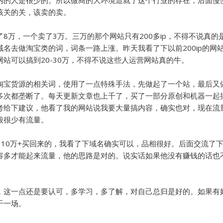
该关的关，该卖的卖。
8万，一个卖了3万。三万的那个网站只有200多ip，不得不说真的
名去做淘宝类的词，词条一路上涨。昨天我看了下以前200ip的网
个网站可以搞到20-30万，不得不说这些人运营网站真的牛。
淘宝货源的相关词，使用了一点特殊手法，先做起了一个站，最后又
多次都垄断了。每天更新文章也上千了，买了一部分原创和机器一起
考给下建议，他看了我的网站说我要大量搞内容，确实也对，现在流
般很少有流量。
时花了10万+买回来的，我看了下域名确实可以，品相很好。后面交流了
容多才能起来流量，他的思路是对的。说实话如果他没有赚钱的话也不
，这一点还是要认可，多学习，多了解，对自己总归是好的。如果有
干一场。