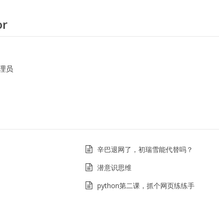
or
理员
辛巴退网了，初瑞雪能代替吗？
潜意识思维
python第二课，抓个网页练练手