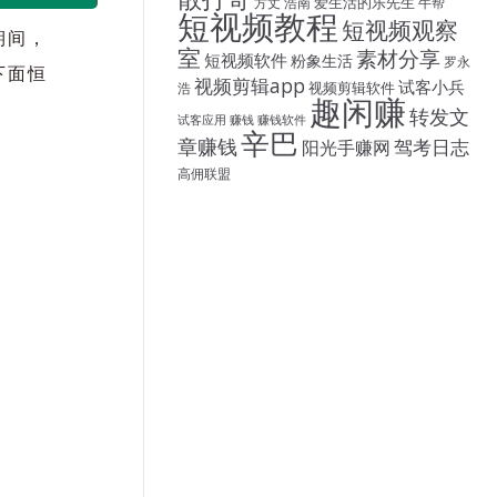
爱生活的乐先生
方丈
浩南
牛帮
短视频教程
短视频观察
期间，
室
素材分享
短视频软件
粉象生活
罗永
下面恒
视频剪辑app
试客小兵
视频剪辑软件
浩
趣闲赚
转发文
试客应用
赚钱
赚钱软件
辛巴
章赚钱
驾考日志
阳光手赚网
高佣联盟