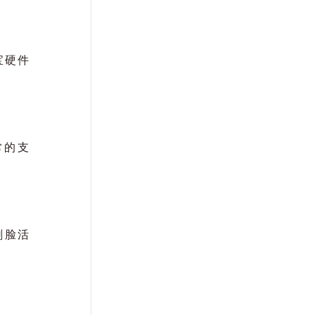
宝硬件
常的支
刷脸活