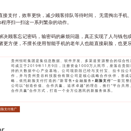
直接支付，效率更快，减少顾客排队等待时间， 无需掏出手机
pp程序扫一扫这一系列繁杂的动作。
解决顾客忘记密码，输密码的麻烦问题，真正实现了人与钱包
消费者更方便，不擅长使用智能手机的老年人也能直接刷脸，也更
贵州恒旺集团是集信息数据、软件开发、多渠道资源整合的综合性
司成立于2019年11月9日，注册资金1000万人民币，座落在贵
持的大数据中心产业基地。
公司现阶段已经与支付宝、拉卡拉公
作，并与贵州贵谷科技股份有限公司是核心战略合作伙伴，形成
略，依托刷脸支付打造的:“新零售+金融服务+
刷脸支付
”一套完
公司以“创造价值、合作共赢、追求卓越”的理念，推行“平台共用
合作共赢”合作方式，打造一个全方位惠民的新服务体系。
刷脸支付推广
or