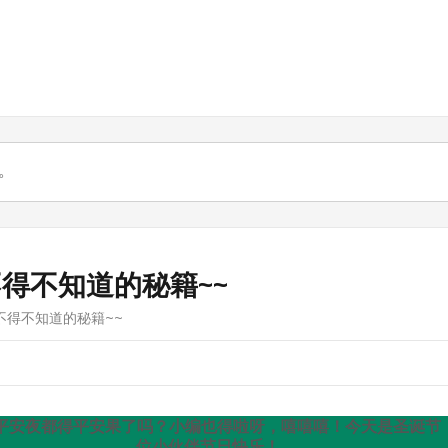
得不知道的秘籍~~
不得不知道的秘籍~~
伙伴们平安夜都得平安果了吗？小编也得啦呀，嘻嘻嘻！今天是圣诞节
位小伙伴节日快乐！