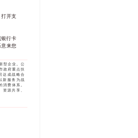
、打开支
或银行卡
乐意来您
新型企业。公
阳市政府重点扶
司达成战略合
以新服务为战
整的消费体系。
、资源共享、