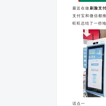
最近在做
刷脸支
支付宝和微信都
旺旺总结了一些
话点一