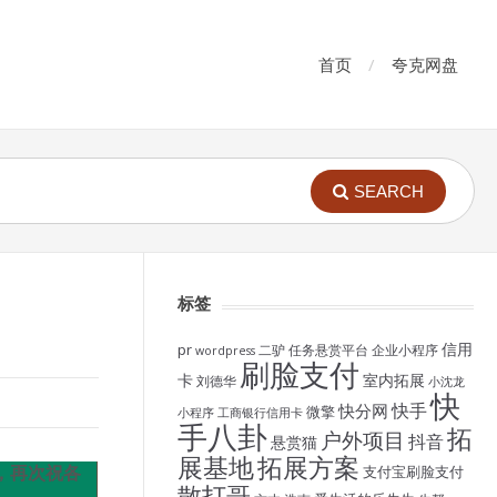
首页
夸克网盘
SEARCH
标签
信用
pr
二驴
任务悬赏平台
企业小程序
wordpress
刷脸支付
卡
室内拓展
刘德华
小沈龙
快
快手
快分网
微擎
小程序
工商银行信用卡
手八卦
拓
户外项目
抖音
悬赏猫
展基地
拓展方案
，再次祝各
支付宝刷脸支付
散打哥