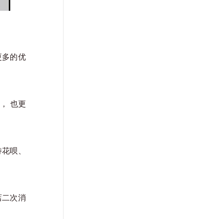
更多的优
， 也更
持花呗、
店二次消