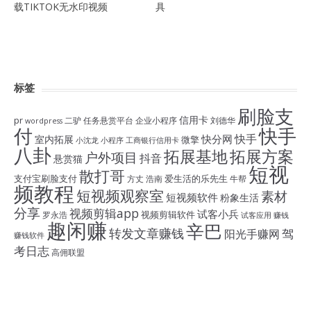
载TIKTOK无水印视频
具
标签
刷脸支
信用卡
pr
二驴
任务悬赏平台
企业小程序
刘德华
wordpress
付
快手
快手
快分网
室内拓展
微擎
小沈龙
小程序
工商银行信用卡
八卦
拓展基地
拓展方案
户外项目
抖音
悬赏猫
短视
散打哥
支付宝刷脸支付
爱生活的乐先生
方丈
浩南
牛帮
频教程
短视频观察室
素材
短视频软件
粉象生活
分享
视频剪辑app
试客小兵
视频剪辑软件
罗永浩
试客应用
赚钱
趣闲赚
辛巴
转发文章赚钱
驾
阳光手赚网
赚钱软件
考日志
高佣联盟