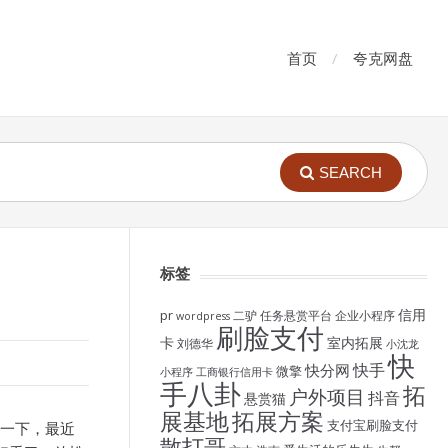
首页
夸克网盘
SEARCH
标签
信用
pr
二驴
任务悬赏平台
企业小程序
wordpress
刷脸支付
卡
室内拓展
刘德华
小沈龙
快
快手
快分网
微擎
小程序
工商银行信用卡
手八卦
拓
户外项目
抖音
悬赏猫
展基地
拓展方案
支付宝刷脸支付
享一下，最近
散打哥