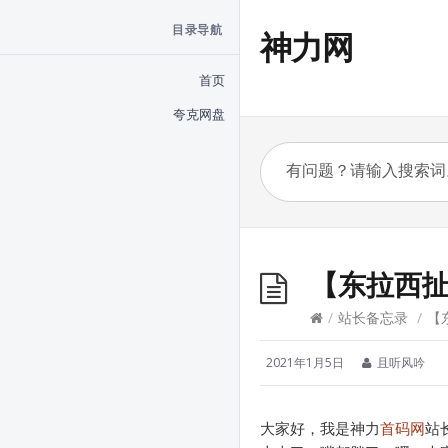
目录导航
神力网
首页
夸克网盘
【东拉西扯
/
站长备忘录
/
【
2021年1月5日
且听风吟
大家好，我是神力
首码网
站