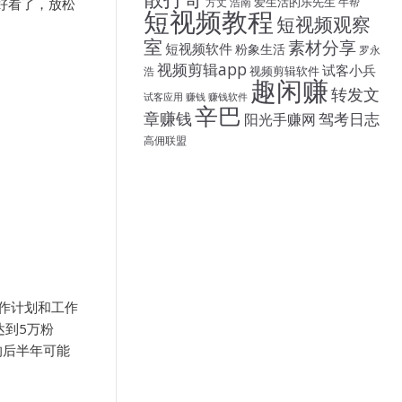
爱生活的乐先生
好看了，放松
方丈
浩南
牛帮
短视频教程
短视频观察
室
素材分享
短视频软件
粉象生活
罗永
视频剪辑app
试客小兵
视频剪辑软件
浩
趣闲赚
转发文
试客应用
赚钱
赚钱软件
辛巴
章赚钱
驾考日志
阳光手赚网
高佣联盟
工作计划和工作
达到5万粉
的后半年可能