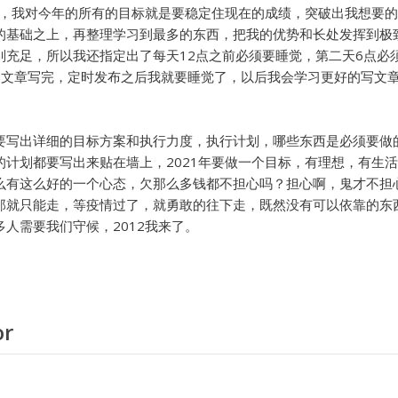
一面，我对今年的所有的目标就是要稳定住现在的成绩，突破出我想要
的基础之上，再整理学习到最多的东西，把我的优势和长处发挥到极
别充足，所以我还指定出了每天12点之前必须要睡觉，第二天6点必
这个文章写完，定时发布之后我就要睡觉了，以后我会学习更好的写文
要写出详细的目标方案和执行力度，执行计划，哪些东西是必须要做
的计划都要写出来贴在墙上，2021年要做一个目标，有理想，有生
么有这么好的一个心态，欠那么多钱都不担心吗？担心啊，鬼才不担
那就只能走，等疫情过了，就勇敢的往下走，既然没有可以依靠的东
人需要我们守候，2012我来了。
or