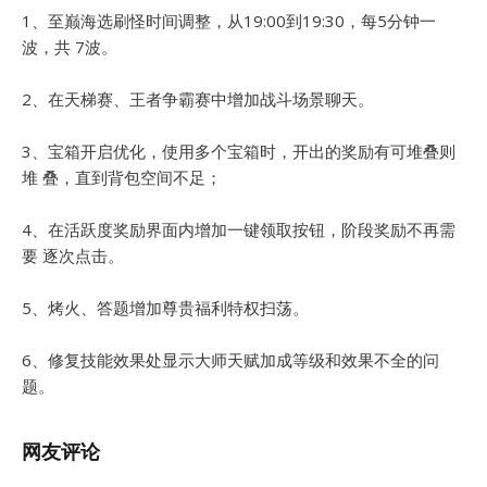
1、至巅海选刷怪时间调整，从19:00到19:30，每5分钟一
波，共 7波。
2、在天梯赛、王者争霸赛中增加战斗场景聊天。
3、宝箱开启优化，使用多个宝箱时，开出的奖励有可堆叠则
堆 叠，直到背包空间不足；
4、在活跃度奖励界面内增加一键领取按钮，阶段奖励不再需
要 逐次点击。
5、烤火、答题增加尊贵福利特权扫荡。
6、修复技能效果处显示大师天赋加成等级和效果不全的问
题。
网友评论