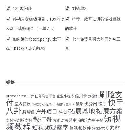
123趣闲赚
刘德华2
移动云盘赚钱项目，139移动
推荐一款可以进行游戏赚钱
云盘下载赚佣金（一单7元）
的软件
如何通过fastrepairguide下
七个免费且强大的国外AI工
载TIKTOK无水印视频
具
标签
刷脸支
信用卡
pr
二驴
任务悬赏平台
企业小程序
刘德华
wordpress
付
快手
快手
快分网
室内拓展
微擎
小沈龙
小程序
工商银行信用卡
八卦
拓展基地
拓展方案
户外项目
抖音
悬赏猫
短视
散打哥
支付宝刷脸支付
爱生活的乐先生
方丈
浩南
牛帮
频教程
短视频观察室
素材
短视频软件
粉象生活