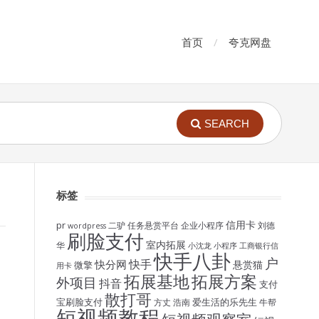
首页
夸克网盘
SEARCH
标签
信用卡
pr
二驴
任务悬赏平台
企业小程序
刘德
wordpress
刷脸支付
室内拓展
华
小沈龙
小程序
工商银行信
快手八卦
户
快手
快分网
悬赏猫
微擎
用卡
拓展基地
拓展方案
外项目
抖音
支付
散打哥
宝刷脸支付
爱生活的乐先生
方丈
浩南
牛帮
短视频教程