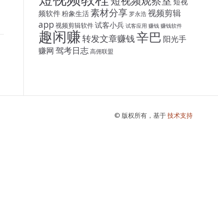
短视频观察室
短视
素材分享
视频剪辑
频软件
粉象生活
罗永浩
app
试客小兵
视频剪辑软件
试客应用
赚钱
赚钱软件
趣闲赚
辛巴
转发文章赚钱
阳光手
驾考日志
赚网
高佣联盟
© 版权所有，基于
技术支持