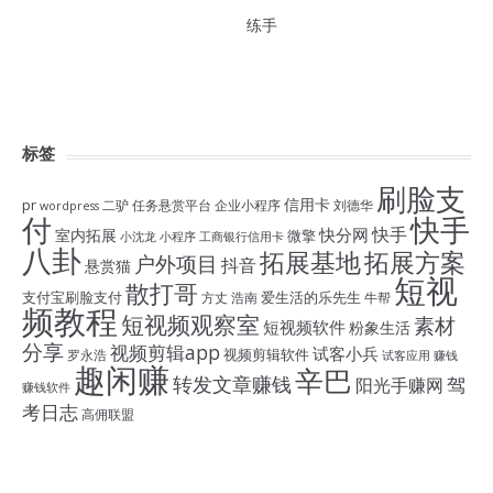
练手
标签
刷脸支
信用卡
pr
二驴
任务悬赏平台
企业小程序
刘德华
wordpress
付
快手
快手
快分网
室内拓展
微擎
小沈龙
小程序
工商银行信用卡
八卦
拓展基地
拓展方案
户外项目
抖音
悬赏猫
短视
散打哥
支付宝刷脸支付
爱生活的乐先生
方丈
浩南
牛帮
频教程
短视频观察室
素材
短视频软件
粉象生活
分享
视频剪辑app
试客小兵
视频剪辑软件
罗永浩
试客应用
赚钱
趣闲赚
辛巴
转发文章赚钱
驾
阳光手赚网
赚钱软件
考日志
高佣联盟