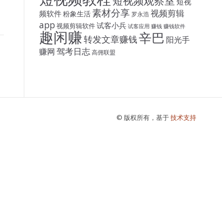
短视频观察室
短视
素材分享
视频剪辑
频软件
粉象生活
罗永浩
app
试客小兵
视频剪辑软件
试客应用
赚钱
赚钱软件
趣闲赚
辛巴
转发文章赚钱
阳光手
驾考日志
赚网
高佣联盟
© 版权所有，基于
技术支持