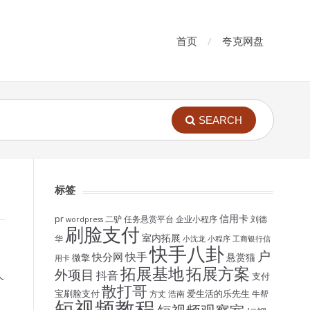
首页
夸克网盘
SEARCH
标签
信用卡
pr
二驴
任务悬赏平台
企业小程序
刘德
wordpress
刷脸支付
室内拓展
华
小沈龙
小程序
工商银行信
快手八卦
户
快手
快分网
悬赏猫
微擎
用卡
拓展基地
拓展方案
外项目
抖音
支付
个
散打哥
宝刷脸支付
爱生活的乐先生
方丈
浩南
牛帮
短视频教程