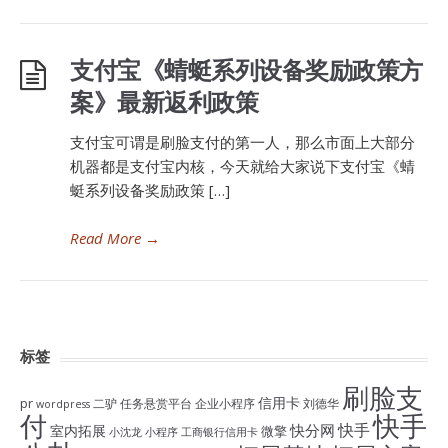
支付宝《蜻蜓系列设备奖励政策方
案》最新返利政策
支付宝可谓是刷脸支付的第一人，那么市面上大部分
机器都是支付宝内核，今天就给大家说下支付宝《蜻
蜓系列设备奖励政策 […]
Read More
→
标签
刷脸支
信用卡
pr
二驴
任务悬赏平台
企业小程序
刘德华
wordpress
付
快手
快手
快分网
室内拓展
微擎
小沈龙
小程序
工商银行信用卡