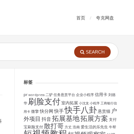
首页
夸克网盘
SEARCH
标签
信用卡
pr
二驴
任务悬赏平台
企业小程序
刘德
wordpress
刷脸支付
室内拓展
华
小沈龙
小程序
工商银行信
快手八卦
户
快手
快分网
悬赏猫
微擎
用卡
拓展基地
拓展方案
外项目
抖音
支付
抖
散打哥
宝刷脸支付
爱生活的乐先生
方丈
浩南
牛帮
短视频教程