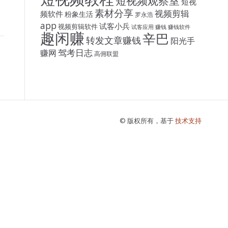
短视频观察室
短视
素材分享
视频剪辑
频软件
粉象生活
罗永浩
app
试客小兵
视频剪辑软件
试客应用
赚钱
赚钱软件
趣闲赚
辛巴
转发文章赚钱
阳光手
驾考日志
赚网
高佣联盟
© 版权所有，基于
技术支持