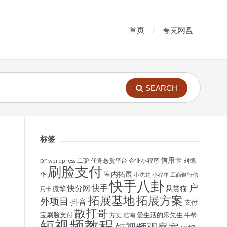
首页
夸克网盘
SEARCH
标签
信用卡
pr
二驴
任务悬赏平台
企业小程序
刘德
wordpress
刷脸支付
室内拓展
华
小沈龙
小程序
工商银行信
快手八卦
户
快手
快分网
悬赏猫
微擎
用卡
拓展基地
拓展方案
外项目
抖音
支付
、
散打哥
宝刷脸支付
爱生活的乐先生
方丈
浩南
牛帮
短视频教程