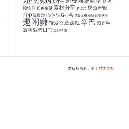
短视频观察室
短视
素材分享
视频剪辑
频软件
粉象生活
罗永浩
app
试客小兵
视频剪辑软件
试客应用
赚钱
赚钱软件
趣闲赚
辛巴
转发文章赚钱
阳光手
驾考日志
赚网
高佣联盟
© 版权所有，基于
技术支持