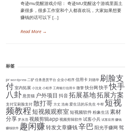
奇迹mu觉醒游戏介绍： 奇迹MU觉醒这个游戏里面土
豪很多，很多工作室和个人都喜欢玩，大家如果想要
赚钱的话可以下 […]
Read More
→
标签
刷脸支
信用卡
pr
二驴
任务悬赏平台
企业小程序
刘德华
wordpress
付
快手
快手
快分网
室内拓展
微擎
小沈龙
小程序
工商银行信用卡
八卦
拓展基地
拓展方案
户外项目
抖音
悬赏猫
短视
散打哥
支付宝刷脸支付
爱生活的乐先生
方丈
浩南
牛帮
频教程
短视频观察室
素材
短视频软件
粉象生活
分享
视频剪辑app
试客小兵
视频剪辑软件
罗永浩
试客应用
赚钱
趣闲赚
辛巴
转发文章赚钱
驾
阳光手赚网
赚钱软件