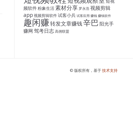
短视频观察室
短视
素材分享
视频剪辑
频软件
粉象生活
罗永浩
app
试客小兵
视频剪辑软件
试客应用
赚钱
赚钱软件
趣闲赚
辛巴
转发文章赚钱
阳光手
驾考日志
赚网
高佣联盟
© 版权所有，基于
技术支持