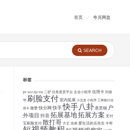
首页
夸克网盘
SEARCH
标签
信用卡
pr
二驴
任务悬赏平台
企业小程序
刘德
wordpress
刷脸支付
室内拓展
华
小沈龙
小程序
工商银行信
快手八卦
户
快手
快分网
悬赏猫
微擎
用卡
拓展基地
拓展方案
外项目
抖音
支付
散打哥
宝刷脸支付
爱生活的乐先生
方丈
浩南
牛帮
短视频教程