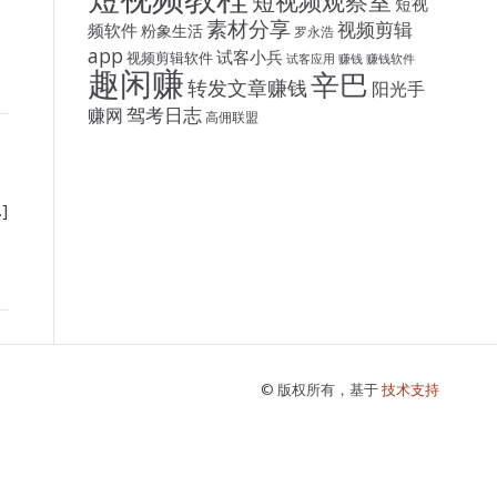
短视频观察室
短视
素材分享
视频剪辑
频软件
粉象生活
罗永浩
app
试客小兵
视频剪辑软件
试客应用
赚钱
赚钱软件
趣闲赚
辛巴
转发文章赚钱
阳光手
驾考日志
赚网
高佣联盟
]
© 版权所有，基于
技术支持