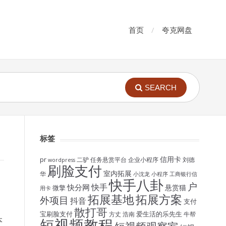
首页
夸克网盘
SEARCH
标签
信用卡
pr
二驴
任务悬赏平台
企业小程序
刘德
wordpress
刷脸支付
室内拓展
华
小沈龙
小程序
工商银行信
快手八卦
户
快手
快分网
悬赏猫
微擎
用卡
拓展基地
拓展方案
外项目
抖音
支付
散打哥
宝刷脸支付
爱生活的乐先生
方丈
浩南
牛帮
本
短视频教程