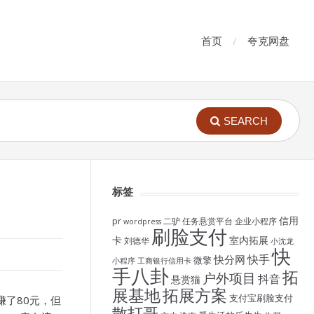
首页
夸克网盘
SEARCH
标签
信用
pr
二驴
任务悬赏平台
企业小程序
wordpress
刷脸支付
卡
室内拓展
刘德华
小沈龙
快
快手
快分网
微擎
小程序
工商银行信用卡
手八卦
拓
户外项目
抖音
悬赏猫
展基地
拓展方案
支付宝刷脸支付
赚了80元，但
散打哥