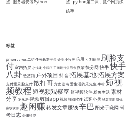
服务器安装Python
python第二课，抓个网页练
练手
标签
刷脸支
信用卡
pr
二驴
任务悬赏平台
企业小程序
刘德华
wordpress
付
快手
快手
快分网
室内拓展
微擎
小沈龙
小程序
工商银行信用卡
八卦
拓展基地
拓展方案
户外项目
抖音
悬赏猫
短视
散打哥
支付宝刷脸支付
爱生活的乐先生
方丈
浩南
牛帮
频教程
短视频观察室
素材
短视频软件
粉象生活
分享
视频剪辑app
试客小兵
视频剪辑软件
罗永浩
试客应用
赚钱
趣闲赚
辛巴
转发文章赚钱
驾
阳光手赚网
赚钱软件
考日志
高佣联盟