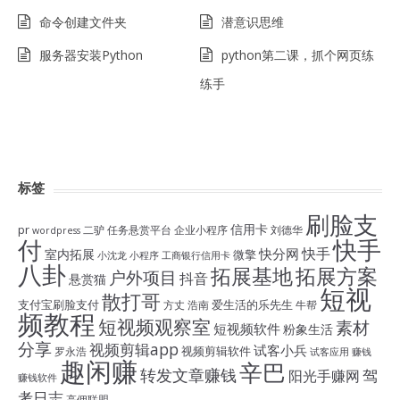
命令创建文件夹
潜意识思维
服务器安装Python
python第二课，抓个网页练
练手
标签
刷脸支
信用卡
pr
二驴
任务悬赏平台
企业小程序
刘德华
wordpress
付
快手
快手
快分网
室内拓展
微擎
小沈龙
小程序
工商银行信用卡
八卦
拓展基地
拓展方案
户外项目
抖音
悬赏猫
短视
散打哥
支付宝刷脸支付
爱生活的乐先生
方丈
浩南
牛帮
频教程
短视频观察室
素材
短视频软件
粉象生活
分享
视频剪辑app
试客小兵
视频剪辑软件
罗永浩
试客应用
赚钱
趣闲赚
辛巴
转发文章赚钱
驾
阳光手赚网
赚钱软件
考日志
高佣联盟