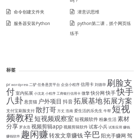
吗？
命令创建文件夹
潜意识思维
服务器安装Python
python第二课，抓个网页练
练手
标签
刷脸支
信用卡
pr
二驴
任务悬赏平台
企业小程序
刘德华
wordpress
付
快手
快手
快分网
室内拓展
微擎
小沈龙
小程序
工商银行信用卡
八卦
拓展基地
拓展方案
户外项目
抖音
悬赏猫
短视
散打哥
支付宝刷脸支付
爱生活的乐先生
方丈
浩南
牛帮
频教程
短视频观察室
素材
短视频软件
粉象生活
分享
视频剪辑app
试客小兵
视频剪辑软件
罗永浩
试客应用
赚钱
趣闲赚
辛巴
转发文章赚钱
驾
阳光手赚网
赚钱软件