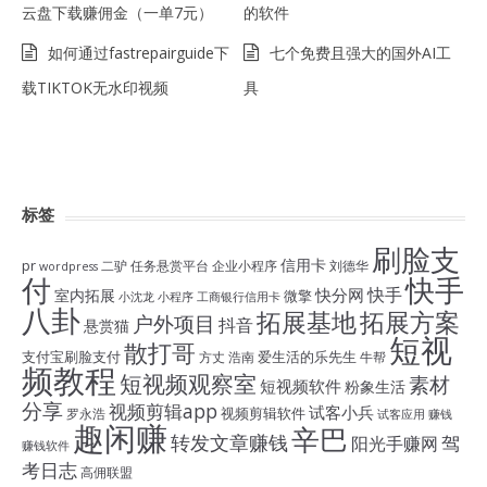
云盘下载赚佣金（一单7元）
的软件
如何通过fastrepairguide下
七个免费且强大的国外AI工
载TIKTOK无水印视频
具
标签
刷脸支
信用卡
pr
二驴
任务悬赏平台
企业小程序
刘德华
wordpress
付
快手
快手
快分网
室内拓展
微擎
小沈龙
小程序
工商银行信用卡
八卦
拓展基地
拓展方案
户外项目
抖音
悬赏猫
短视
散打哥
支付宝刷脸支付
爱生活的乐先生
方丈
浩南
牛帮
频教程
短视频观察室
素材
短视频软件
粉象生活
分享
视频剪辑app
试客小兵
视频剪辑软件
罗永浩
试客应用
赚钱
趣闲赚
辛巴
转发文章赚钱
驾
阳光手赚网
赚钱软件
考日志
高佣联盟