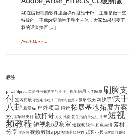
Adobe_After_Effects_CC破解版
AE在编辑视频软件里面操作度难于Pr，主要是做一些
特效的，不像pr更偏重于整个主体，大家如果想要下
载的话直接百 […]
Read More
→
标签
刷脸支
信用卡
pr
二驴
任务悬赏平台
企业小程序
刘德华
wordpress
付
快手
快手
快分网
室内拓展
微擎
小沈龙
小程序
工商银行信用卡
八卦
拓展基地
拓展方案
户外项目
抖音
悬赏猫
短视
散打哥
支付宝刷脸支付
爱生活的乐先生
方丈
浩南
牛帮
频教程
短视频观察室
素材
短视频软件
粉象生活
分享
视频剪辑app
试客小兵
视频剪辑软件
罗永浩
试客应用
赚钱