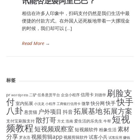
讯能否逆袭阿里巴巴？
相信在许多人印象中，扫码支付仍然是我们生活中最
便捷的付款方式。在外国人还死板地带着一大摞现金
的时候，我们却可以 […]
Read More
→
标签
刷脸支
信用卡
pr
二驴
任务悬赏平台
企业小程序
刘德华
wordpress
付
快手
快手
快分网
室内拓展
微擎
小沈龙
小程序
工商银行信用卡
八卦
拓展基地
拓展方案
户外项目
抖音
悬赏猫
短视
散打哥
支付宝刷脸支付
爱生活的乐先生
方丈
浩南
牛帮
频教程
短视频观察室
素材
短视频软件
粉象生活
分享
视频剪辑app
试客小兵
视频剪辑软件
罗永浩
试客应用
赚钱