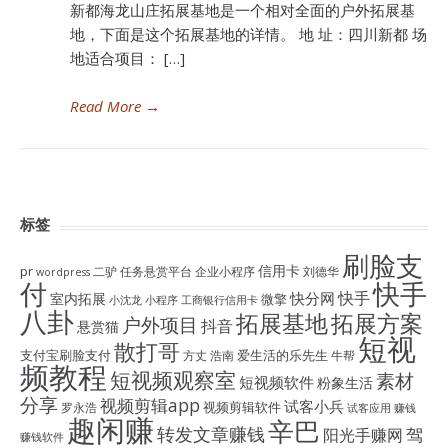
新都海龙山庄拓展基地是一个相对全面的户外拓展基
地，下面是这个拓展基地的详情。 地 址：四川新都 场
地适合项目： […]
Read More
→
标签
刷脸支
信用卡
pr
二驴
任务悬赏平台
企业小程序
刘德华
wordpress
付
快手
快手
快分网
室内拓展
微擎
小沈龙
小程序
工商银行信用卡
八卦
拓展基地
拓展方案
户外项目
抖音
悬赏猫
短视
散打哥
支付宝刷脸支付
爱生活的乐先生
方丈
浩南
牛帮
频教程
短视频观察室
素材
短视频软件
粉象生活
分享
视频剪辑app
试客小兵
视频剪辑软件
罗永浩
试客应用
赚钱
趣闲赚
辛巴
转发文章赚钱
驾
阳光手赚网
赚钱软件