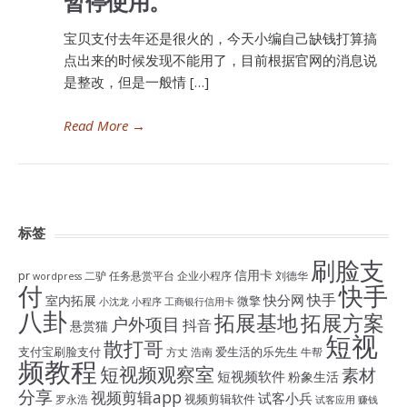
暂停使用。
宝贝支付去年还是很火的，今天小编自己缺钱打算搞
点出来的时候发现不能用了，目前根据官网的消息说
是整改，但是一般情 […]
Read More
→
标签
刷脸支
信用卡
pr
二驴
任务悬赏平台
企业小程序
刘德华
wordpress
付
快手
快手
快分网
室内拓展
微擎
小沈龙
小程序
工商银行信用卡
八卦
拓展基地
拓展方案
户外项目
抖音
悬赏猫
短视
散打哥
支付宝刷脸支付
爱生活的乐先生
方丈
浩南
牛帮
频教程
短视频观察室
素材
短视频软件
粉象生活
分享
视频剪辑app
试客小兵
视频剪辑软件
罗永浩
试客应用
赚钱