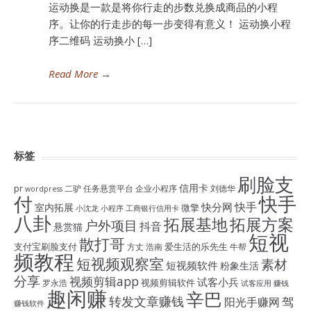
运动换是一款是将你行走的步数兑换成商品的小程
序。让你的行走步的每一步变得有意义！ 运动换小程
序二维码 运动换小 […]
Read More
→
标签
刷脸支
信用卡
pr
二驴
任务悬赏平台
企业小程序
刘德华
wordpress
付
快手
快手
快分网
室内拓展
微擎
小沈龙
小程序
工商银行信用卡
八卦
拓展基地
拓展方案
户外项目
抖音
悬赏猫
短视
散打哥
支付宝刷脸支付
爱生活的乐先生
方丈
浩南
牛帮
频教程
短视频观察室
素材
短视频软件
粉象生活
分享
视频剪辑app
试客小兵
视频剪辑软件
罗永浩
试客应用
赚钱
趣闲赚
辛巴
转发文章赚钱
驾
阳光手赚网
赚钱软件