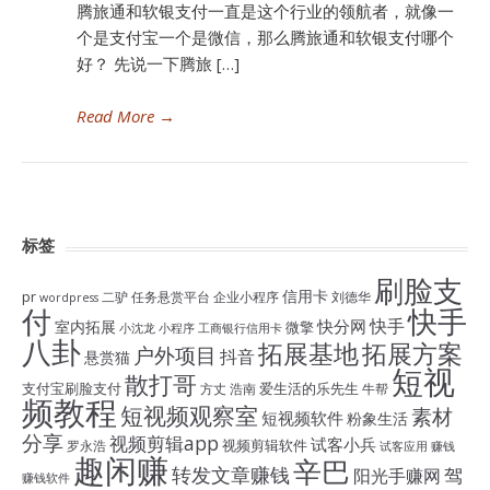
腾旅通和软银支付一直是这个行业的领航者，就像一
个是支付宝一个是微信，那么腾旅通和软银支付哪个
好？ 先说一下腾旅 […]
Read More
→
标签
刷脸支
信用卡
pr
二驴
任务悬赏平台
企业小程序
刘德华
wordpress
付
快手
快手
快分网
室内拓展
微擎
小沈龙
小程序
工商银行信用卡
八卦
拓展基地
拓展方案
户外项目
抖音
悬赏猫
短视
散打哥
支付宝刷脸支付
爱生活的乐先生
方丈
浩南
牛帮
频教程
短视频观察室
素材
短视频软件
粉象生活
分享
视频剪辑app
试客小兵
视频剪辑软件
罗永浩
试客应用
赚钱
趣闲赚
辛巴
转发文章赚钱
驾
阳光手赚网
赚钱软件