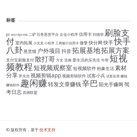
标签
刷脸支
信用卡
pr
二驴
任务悬赏平台
企业小程序
刘德华
wordpress
付
快手
快手
快分网
室内拓展
微擎
小沈龙
小程序
工商银行信用卡
八卦
拓展基地
拓展方案
户外项目
抖音
悬赏猫
短视
散打哥
支付宝刷脸支付
爱生活的乐先生
方丈
浩南
牛帮
频教程
短视频观察室
素材
短视频软件
粉象生活
分享
视频剪辑app
试客小兵
视频剪辑软件
罗永浩
试客应用
赚钱
趣闲赚
辛巴
转发文章赚钱
驾
阳光手赚网
赚钱软件
考日志
高佣联盟
© 版权所有，基于
技术支持