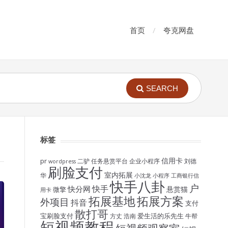
首页
夸克网盘
SEARCH
标签
信用卡
pr
二驴
任务悬赏平台
企业小程序
刘德
wordpress
刷脸支付
室内拓展
华
小沈龙
小程序
工商银行信
快手八卦
户
快手
快分网
悬赏猫
微擎
用卡
拓展基地
拓展方案
外项目
抖音
支付
散打哥
宝刷脸支付
爱生活的乐先生
方丈
浩南
牛帮
短视频教程