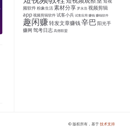
短视频观察室
短视
素材分享
视频剪辑
频软件
粉象生活
罗永浩
app
试客小兵
视频剪辑软件
试客应用
赚钱
赚钱软件
趣闲赚
辛巴
转发文章赚钱
阳光手
驾考日志
赚网
高佣联盟
© 版权所有，基于
技术支持