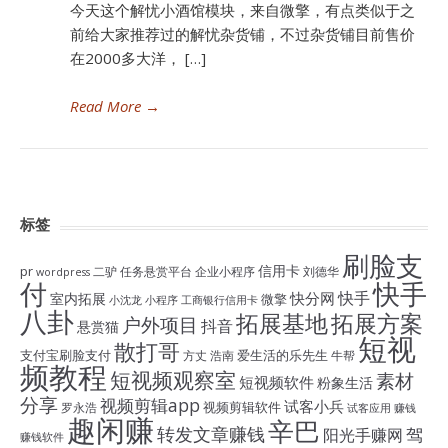
今天这个解忧小酒馆模块，来自微擎，有点类似于之
前给大家推荐过的解忧杂货铺，不过杂货铺目前售价
在2000多大洋， […]
Read More
→
标签
刷脸支
信用卡
pr
二驴
任务悬赏平台
企业小程序
刘德华
wordpress
付
快手
快手
快分网
室内拓展
微擎
小沈龙
小程序
工商银行信用卡
八卦
拓展基地
拓展方案
户外项目
抖音
悬赏猫
短视
散打哥
支付宝刷脸支付
爱生活的乐先生
方丈
浩南
牛帮
频教程
短视频观察室
素材
短视频软件
粉象生活
分享
视频剪辑app
试客小兵
视频剪辑软件
罗永浩
试客应用
赚钱
趣闲赚
辛巴
转发文章赚钱
驾
阳光手赚网
赚钱软件