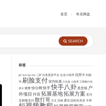
首页
夸克网盘
SEARCH
标签
信用卡
pr
二驴
任务悬赏平台
企业小程序
刘德
wordpress
刷脸支付
室内拓展
华
小沈龙
小程序
工商银行信
快手八卦
户
快手
快分网
悬赏猫
微擎
用卡
拓展基地
拓展方案
外项目
抖音
支付
散打哥
宝刷脸支付
爱生活的乐先生
方丈
浩南
牛帮
短视频教程