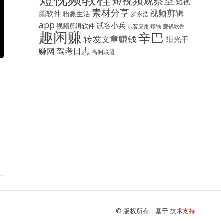
短视频观察室
短视
素材分享
视频剪辑
频软件
粉象生活
罗永浩
app
试客小兵
视频剪辑软件
试客应用
赚钱
赚钱软件
趣闲赚
辛巴
转发文章赚钱
阳光手
驾考日志
赚网
高佣联盟
赚
© 版权所有，基于
技术支持