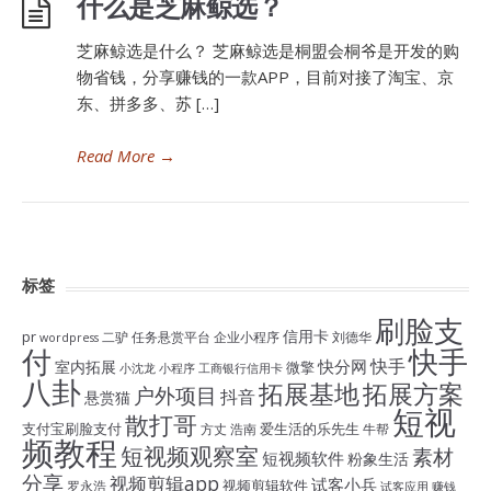
什么是芝麻鲸选？
芝麻鲸选是什么？ 芝麻鲸选是桐盟会桐爷是开发的购
物省钱，分享赚钱的一款APP，目前对接了淘宝、京
东、拼多多、苏 […]
Read More
→
标签
刷脸支
信用卡
pr
二驴
任务悬赏平台
企业小程序
刘德华
wordpress
付
快手
快手
快分网
室内拓展
微擎
小沈龙
小程序
工商银行信用卡
八卦
拓展基地
拓展方案
户外项目
抖音
悬赏猫
短视
散打哥
支付宝刷脸支付
爱生活的乐先生
方丈
浩南
牛帮
频教程
短视频观察室
素材
短视频软件
粉象生活
分享
视频剪辑app
试客小兵
视频剪辑软件
罗永浩
试客应用
赚钱