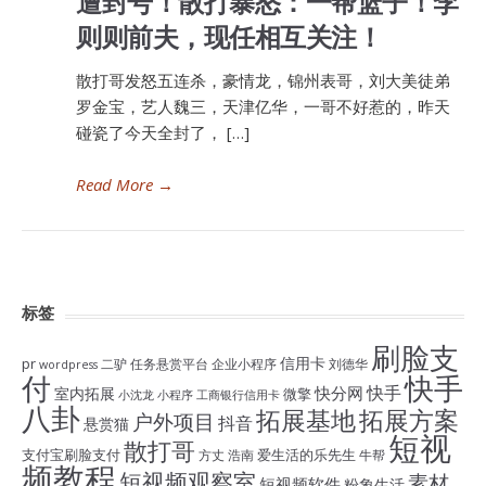
遭封号！散打暴怒：一帮篮子！李
则则前夫，现任相互关注！
散打哥发怒五连杀，豪情龙，锦州表哥，刘大美徒弟
罗金宝，艺人魏三，天津亿华，一哥不好惹的，昨天
碰瓷了今天全封了， […]
Read More
→
标签
刷脸支
信用卡
pr
二驴
任务悬赏平台
企业小程序
刘德华
wordpress
付
快手
快手
快分网
室内拓展
微擎
小沈龙
小程序
工商银行信用卡
八卦
拓展基地
拓展方案
户外项目
抖音
悬赏猫
短视
散打哥
支付宝刷脸支付
爱生活的乐先生
方丈
浩南
牛帮
频教程
短视频观察室
素材
短视频软件
粉象生活