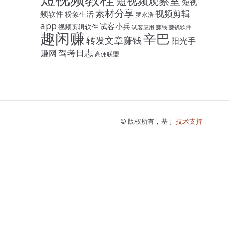
短视频观察室
短视
素材分享
视频剪辑
频软件
粉象生活
罗永浩
app
试客小兵
视频剪辑软件
试客应用
赚钱
赚钱软件
趣闲赚
辛巴
转发文章赚钱
阳光手
驾考日志
赚网
高佣联盟
© 版权所有，基于
技术支持