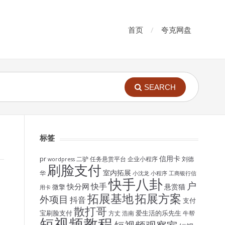
首页
夸克网盘
SEARCH
标签
信用卡
pr
二驴
任务悬赏平台
企业小程序
刘德
wordpress
刷脸支付
室内拓展
华
小沈龙
小程序
工商银行信
快手八卦
户
快手
快分网
悬赏猫
微擎
用卡
拓展基地
拓展方案
外项目
抖音
支付
散打哥
宝刷脸支付
爱生活的乐先生
方丈
浩南
牛帮
短视频教程