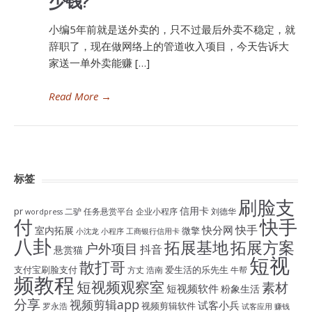
少钱?
小编5年前就是送外卖的，只不过最后外卖不稳定，就
辞职了，现在做网络上的管道收入项目，今天告诉大
家送一单外卖能赚 […]
Read More
→
标签
刷脸支
信用卡
pr
二驴
任务悬赏平台
企业小程序
刘德华
wordpress
付
快手
快手
快分网
室内拓展
微擎
小沈龙
小程序
工商银行信用卡
八卦
拓展基地
拓展方案
户外项目
抖音
悬赏猫
短视
散打哥
支付宝刷脸支付
爱生活的乐先生
方丈
浩南
牛帮
频教程
短视频观察室
素材
短视频软件
粉象生活
分享
视频剪辑app
试客小兵
视频剪辑软件
罗永浩
试客应用
赚钱