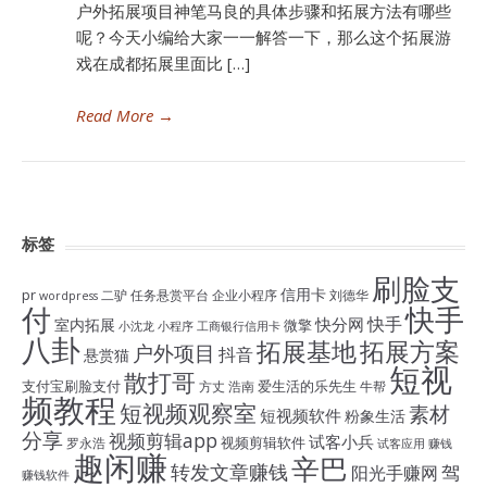
户外拓展项目神笔马良的具体步骤和拓展方法有哪些
呢？今天小编给大家一一解答一下，那么这个拓展游
戏在成都拓展里面比 […]
Read More
→
标签
刷脸支
信用卡
pr
二驴
任务悬赏平台
企业小程序
刘德华
wordpress
付
快手
快手
快分网
室内拓展
微擎
小沈龙
小程序
工商银行信用卡
八卦
拓展基地
拓展方案
户外项目
抖音
悬赏猫
短视
散打哥
支付宝刷脸支付
爱生活的乐先生
方丈
浩南
牛帮
频教程
短视频观察室
素材
短视频软件
粉象生活
分享
视频剪辑app
试客小兵
视频剪辑软件
罗永浩
试客应用
赚钱
趣闲赚
辛巴
转发文章赚钱
驾
阳光手赚网
赚钱软件