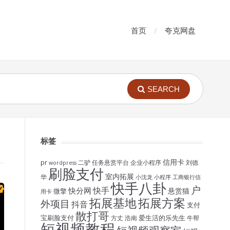
首页
夸克网盘
SEARCH
标签
信用卡
pr
二驴
任务悬赏平台
企业小程序
刘德
wordpress
刷脸支付
室内拓展
华
小沈龙
小程序
工商银行信
快手八卦
户
快手
快分网
悬赏猫
微擎
用卡
拓展基地
拓展方案
外项目
抖音
支付
散打哥
宝刷脸支付
爱生活的乐先生
方丈
浩南
牛帮
短视频教程