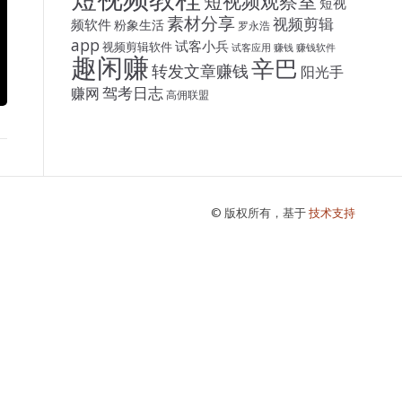
短视频观察室
短视
素材分享
视频剪辑
频软件
粉象生活
罗永浩
app
试客小兵
视频剪辑软件
试客应用
赚钱
赚钱软件
趣闲赚
辛巴
转发文章赚钱
阳光手
驾考日志
赚网
高佣联盟
© 版权所有，基于
技术支持