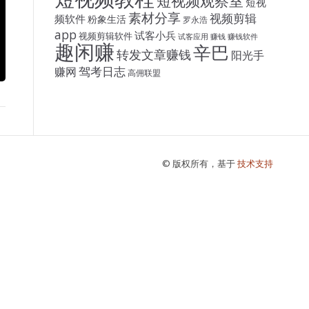
短视频观察室
短视
素材分享
视频剪辑
频软件
粉象生活
罗永浩
app
试客小兵
视频剪辑软件
试客应用
赚钱
赚钱软件
趣闲赚
辛巴
转发文章赚钱
阳光手
驾考日志
赚网
高佣联盟
© 版权所有，基于
技术支持