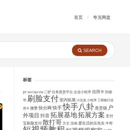
首页
夸克网盘
SEARCH
标签
信用卡
pr
二驴
任务悬赏平台
企业小程序
刘德
wordpress
刷脸支付
室内拓展
华
小沈龙
小程序
工商银行信
快手八卦
户
快手
快分网
悬赏猫
微擎
用卡
拓展基地
拓展方案
外项目
抖音
支付
散打哥
宝刷脸支付
爱生活的乐先生
方丈
浩南
牛帮
短视频教程