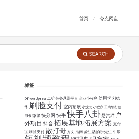
首页
夸克网盘
SEARCH
标签
信用卡
pr
二驴
任务悬赏平台
企业小程序
刘德
wordpress
刷脸支付
室内拓展
华
小沈龙
小程序
工商银行信
快手八卦
户
快手
快分网
悬赏猫
微擎
用卡
拓展基地
拓展方案
外项目
抖音
支付
个
散打哥
宝刷脸支付
爱生活的乐先生
方丈
浩南
牛帮
短视频教程