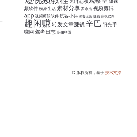
短视频观察室
短视
素材分享
视频剪辑
频软件
粉象生活
罗永浩
app
试客小兵
视频剪辑软件
试客应用
赚钱
赚钱软件
趣闲赚
辛巴
转发文章赚钱
阳光手
驾考日志
赚网
高佣联盟
© 版权所有，基于
技术支持