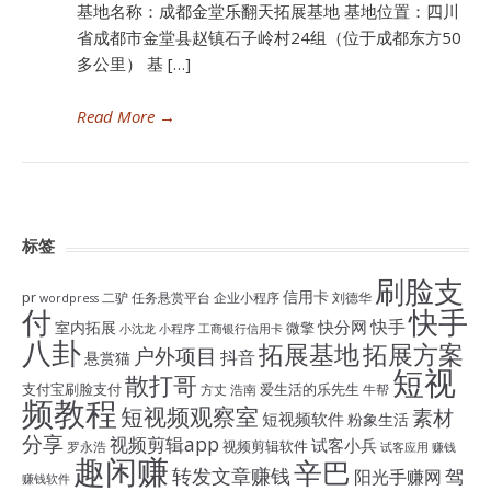
基地名称：成都金堂乐翻天拓展基地 基地位置：四川
省成都市金堂县赵镇石子岭村24组（位于成都东方50
多公里） 基 […]
Read More
→
标签
刷脸支
信用卡
pr
二驴
任务悬赏平台
企业小程序
刘德华
wordpress
付
快手
快手
快分网
室内拓展
微擎
小沈龙
小程序
工商银行信用卡
八卦
拓展基地
拓展方案
户外项目
抖音
悬赏猫
短视
散打哥
支付宝刷脸支付
爱生活的乐先生
方丈
浩南
牛帮
频教程
短视频观察室
素材
短视频软件
粉象生活
分享
视频剪辑app
试客小兵
视频剪辑软件
罗永浩
试客应用
赚钱
趣闲赚
辛巴
转发文章赚钱
驾
阳光手赚网
赚钱软件