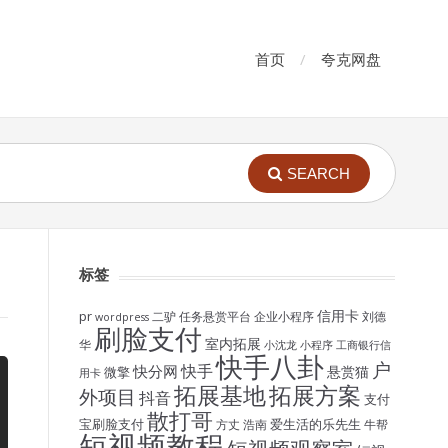
首页
夸克网盘
SEARCH
标签
信用卡
pr
二驴
任务悬赏平台
企业小程序
刘德
wordpress
刷脸支付
室内拓展
华
小沈龙
小程序
工商银行信
快手八卦
户
快手
快分网
悬赏猫
微擎
用卡
拓展基地
拓展方案
外项目
抖音
支付
散打哥
宝刷脸支付
爱生活的乐先生
方丈
浩南
牛帮
短视频教程