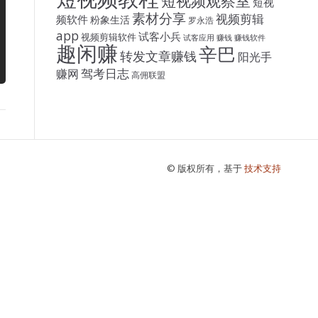
短视频观察室
短视
素材分享
视频剪辑
频软件
粉象生活
罗永浩
app
试客小兵
视频剪辑软件
试客应用
赚钱
赚钱软件
趣闲赚
辛巴
转发文章赚钱
阳光手
驾考日志
赚网
高佣联盟
© 版权所有，基于
技术支持